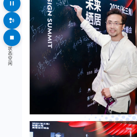
状
态:
空
闲