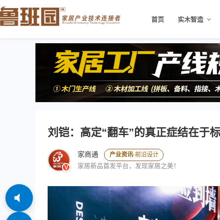
>
首页
实木智造
刘铠：高定“翻车”的真正症结在于
家商通
产业资讯·
前沿设计
家居新品首发平台，发现家居之美！
V