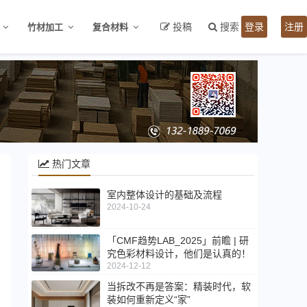
投稿
搜索
登录
注册
竹材加工
复合材料
热门文章
室内整体设计的基础及流程
2024-10-24
「CMF趋势LAB_2025」前瞻 | 研
究色彩材料设计，他们是认真的！
2024-12-12
当拆改不再是答案：精装时代，软
装如何重新定义“家”