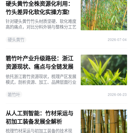
硬头黄竹全株资源化利用：
竹头差异化软化实操方案!
针对硬头黄竹竹头材质坚硬、软化难度
高的痛点，对比分料外销与整株分工艺
加工两种模式，给出工厂可落地全株生
产方案。
硬头黄竹
2026-07-04
箬竹叶产业升级路径：浙江
资源现状、痛点与全链发展
对策！
依托浙江箬竹资源现状，梳理产区发展
模式，剖析资源、加工、品牌层面行业
短板，从培育、智造、产业链、品牌多
维度给出产业升级路径。
箬竹叶
2026-06-23
从人工到智能：竹材采运与
初加工装备发展全解析
梳理竹材采运与初加工装备的技术现