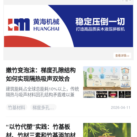
查看详情>>
嫩竹变泡沫：梯度孔隙结构
如何实现隔热吸声双效合
一！
建筑能耗占全球总能耗10%以上，传统
隔热与吸声材料因孔结构矛盾难以兼
顾。赣南师范大学与武汉大学联合团队
以嫩竹为原料，通过冰模板微加工工艺
竹基材料
梯度多孔结构
2026-04-11
制备出梯度多孔泡沫，实现热导率
0.025 W/m·K与降噪系数0.38的协同性
能。
“以竹代塑”实践：竹基板
材、竹材三素和竹基添加材