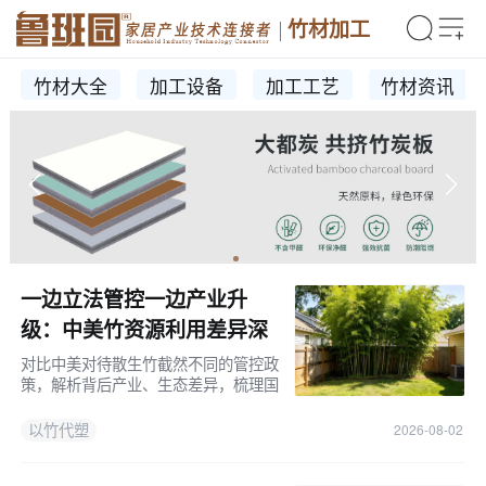
竹材加工
竹材大全
加工设备
加工工艺
竹材资讯
一边立法管控一边产业升
级：中美竹资源利用差异深
度解读！
对比中美对待散生竹截然不同的管控政
策，解析背后产业、生态差异，梳理国
内以竹代塑政策、材料优势与家具行业
落地前景。
以竹代塑
2026-08-02
推荐专栏：竹材生产