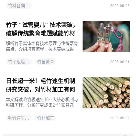
竹材各向异性
2026-06-08
竹子 “试管婴儿” 技术突破，
破解传统繁育难题赋能竹材
产业
解析竹子离体培育技术原理与传统繁育
痛点，介绍培育流程、技术突破成果，
以及该技术落地对竹家具选材、原料供
给和产业发展的实用价值。
竹子组培技术
竹苗繁育
2026-06-01
日长超一米！毛竹速生机制
研究突破，对竹材加工有何
深远影响
本文解读毛竹极速生长四大核心机制与
科研历程，分析研究成果对竹家具选
材、培育及产业升级的实用价值。
毛竹速生机制
竹材加工
2026-05-27