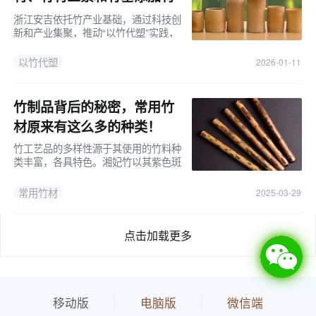
料！
浙江安吉依托竹产业基础，通过科技创
新和产业集聚，推动“以竹代塑”实践，
为竹产业转型升级提供新方案。
以竹代塑
2026-01-11
竹制品背后的秘密，常用竹
材原来有这么多的种类！
竹工艺品的多样性源于其使用的竹料种
类丰富，各具特色。湘妃竹以其紫色斑
点著称，紫竹色泽沉稳，梅鹿竹带有兽
斑状花纹，凤眼竹椭圆形花斑独特，楠
常用竹材
2025-03-29
竹和筇竹则以耐虫蛀和高工艺价值闻
名。
点击加载更多
移动版
电脑版
微信端