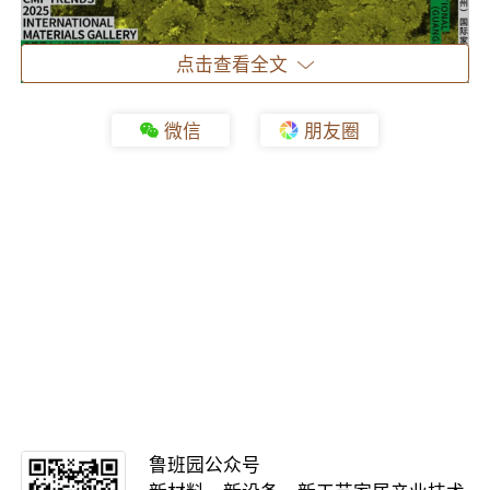
点击查看全文
微信
朋友圈
中国家博会（广州）「CMF趋势LAB_2025」，
将分为两期呈现，于2025年3月18日-21日、3月
28日-31日启幕，从设计师和材料商两大视角，
分别呈现最新的CMF趋势。
本届特展，邀请著名工业设计师杨明洁担任主策
鲁班园公众号
展人，Chris Lefteri设计工作室创始人Chris