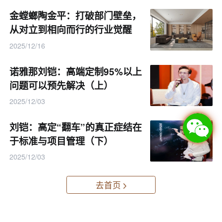
金螳螂陶金平：打破部门壁垒，
从对立到相向而行的行业觉醒
2025/12/16
诺雅那刘铠：高端定制95%以上
问题可以预先解决（上）
2025/12/03
刘铠：高定“翻车”的真正症结在
于标准与项目管理（下）
扫码登记，提前预约观展
2025/12/03
去首页
首页
>
产业资讯
>
前沿设计
正文