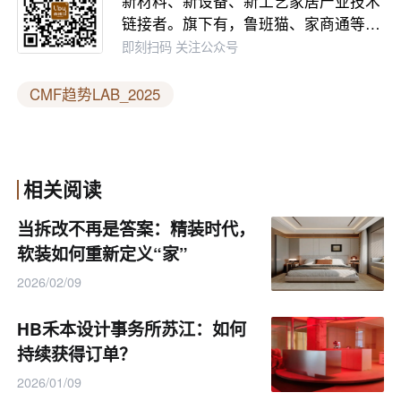
新材料、新设备、新工艺家居产业技术
Lefteri、德国劳尔色彩和劳尔学院全球负责人
链接者。旗下有，鲁班猫、家商通等…
即刻扫码 关注公众号
Markus Frentrop以及YANG DESIGN策略总监黄
晓靖，担任联合策展人。
CMF趋势LAB_2025
强大阵容、多元背景，「CMF趋势LAB_2025」
在四位策展人的构建下，将透过四大CMF趋势实
相关阅读
验室，剖析未来趋势、揭示CMF设计持续领航新
质生产力的发展方向。
当拆改不再是答案：精装时代，
软装如何重新定义“家”
2026/02/09
HB禾本设计事务所苏江：如何
持续获得订单？
2026/01/09