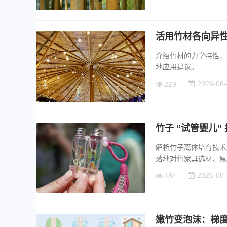
活用竹材各向异
介绍竹材的力学特性，
地应用建议。.....
2026-06-
229
竹子 “试管婴儿
解析竹子离体培育技术
落地对竹家具选材、原料供
2026-06-
184
嫩竹变泡沫：梯