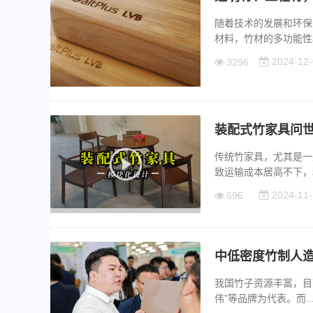
随着技术的发展和环保
材料，竹材的多功能性和环
2024-12-
3296
装配式竹家具问
传统竹家具，尤其是一
致运输成本居高不下，和传
2024-11-
696
中低密度竹制人
我国竹子资源丰富，目
伟”等品牌为代表。而....