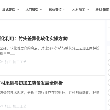
板式智造
木门智造
软体智造
木材加工
板材·饰面
化利用：竹头差异化软化实操方案!
坚硬、软化难度高的痛点，对比分料外销与整株分工艺加工两种模
产.....
04
加工·加工工艺
竹材采运与初加工装备发展全解析
装备的技术现状，分析当前行业存在的短板，并预判智能化、轻量
.
21
加工·加工工艺