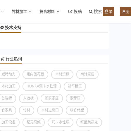
投稿
搜索
登录
注册
竹材加工
复合材料
技术支持
行业热词
威特动力
定向刨花板
木材资讯
尚驰家居
木材加工
RUNKA润卡水性漆
舒平精工
普瑞特
人造板
顾家家居
索菲亚
竹家具
竹材
木材进出口
以竹代塑
加工设备
纪元高频
润卡水性漆
红星美凯龙