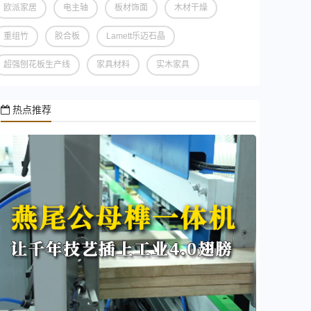
欧派家居
电主轴
板材饰面
木材干燥
重组竹
胶合板
Lamett乐迈石晶
超强刨花板生产线
家具材料
实木家具
热点推荐