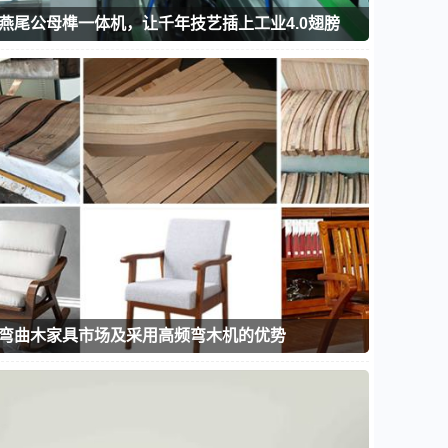
燕尾公母榫一体机，让千年技艺插上工业4.0翅膀
弯曲木家具市场及采用高频弯木机的优势