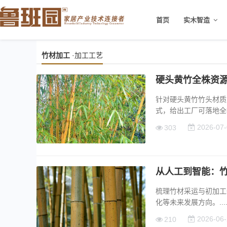
首页
实木智造
竹材加工
·加工工艺
硬头黄竹全株资源
针对硬头黄竹竹头材质
式，给出工厂可落地全株生
2026-07-
303
从人工到智能：
梳理竹材采运与初加工
化等未来发展方向。....
2026-06-
210