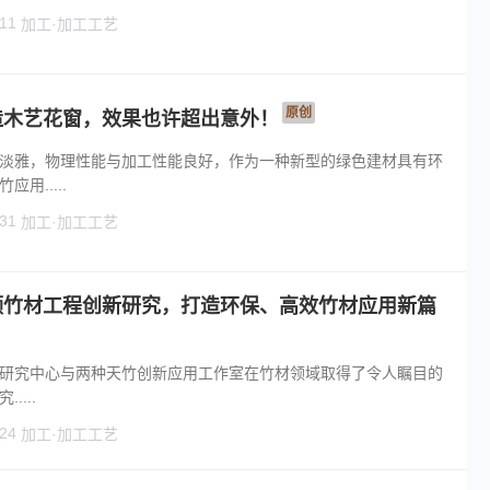
11
加工·加工工艺
原创
造木艺花窗，效果也许超出意外！
淡雅，物理性能与加工性能良好，作为一种新型的绿色建材具有环
用.....
31
加工·加工工艺
领竹材工程创新研究，打造环保、高效竹材应用新篇
研究中心与两种天竹创新应用工作室在竹材领域取得了令人瞩目的
....
24
加工·加工工艺