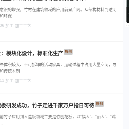
意识的增强，竹材在建筑领域的应用前景广阔。从结构材料到透明
保.....
06
加工·加工工艺
原创
世：模块化设计，标准化生产
些体积较大、不可拆卸的活动家具，运输过程中占用大量空间，导
统木制.....
11
加工·加工工艺
原创
造板研发成功，竹子走进千家万户指日可待
前竹子应用到人造板领域主要是竹刨花板，以“福人”、“丽人”、“鸿
.