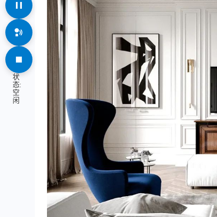
状
态:
空
闲