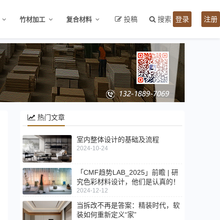
投稿
搜索
登录
注册
竹材加工
复合材料
热门文章
室内整体设计的基础及流程
2024-10-24
「CMF趋势LAB_2025」前瞻 | 研
究色彩材料设计，他们是认真的！
2024-12-12
当拆改不再是答案：精装时代，软
装如何重新定义“家”