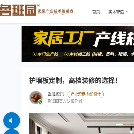
>
首页
实木智造
护墙板定制，高档装修的选择！
鲁班资讯
产业资讯·
前沿设计
鲁班园官方认证作者
V