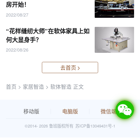
房开始！
2022/08/27
“花样缝纫大师”在软体家具上如
何大显身手？
2022/08/26
去首页
首页
>
家居智造
>
软体智造
正文
移动版
电脑版
微信端
©2014-
2026 鲁班版权所有
苏ICP备13049431号-1