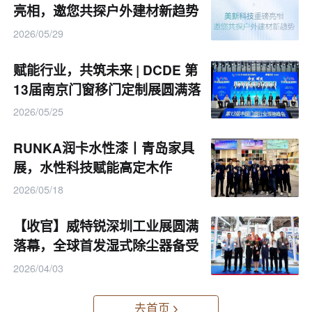
亮相，邀您共探户外建材新趋势
2026/05/29
赋能行业，共筑未来 | DCDE 第
13届南京门窗移门定制展圆满落
幕
2026/05/25
RUNKA润卡水性漆丨青岛家具
展，水性科技赋能高定木作
2026/05/18
【收官】威特锐深圳工业展圆满
落幕，全球首发湿式除尘器备受
关注
2026/04/03
去首页