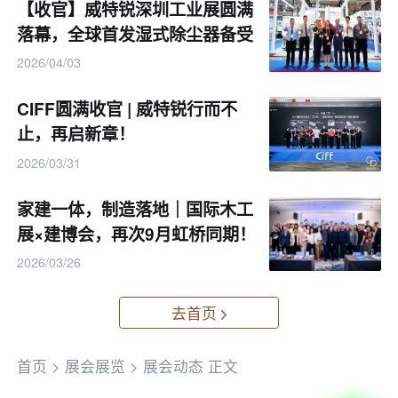
【收官】威特锐深圳工业展圆满
落幕，全球首发湿式除尘器备受
关注
2026/04/03
CIFF圆满收官 | 威特锐行而不
止，再启新章！
2026/03/31
家建一体，制造落地｜国际木工
展×建博会，再次9月虹桥同期！
2026/03/26
去首页
首页
>
展会展览
>
展会动态
正文