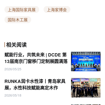
上海国际家具展
上海家博会
国际木工展
相关阅读
赋能行业，共筑未来 | DCDE 第
13届南京门窗移门定制展圆满落
幕
2026/05/25
RUNKA润卡水性漆丨青岛家具
展，水性科技赋能高定木作
2026/05/18