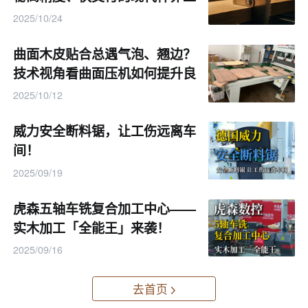
艺链！
2025/10/24
曲面木皮贴合总遇气泡、翘边？
技术视角看曲面压机如何提升良
品率！
2025/10/12
威力安全断料锯，让工伤远离车
间！
2025/09/19
虎森五轴车铣复合加工中心——
实木加工「全能王」来袭！
2025/09/16
去首页