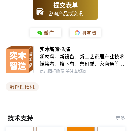
提交表单
卯拼接紧密、表面平整，成品良品率居高不下。传统加工
咨询产品或资讯
容易出现缝隙过大、榫头歪斜等缺陷，而数控作业能有效
规避这类问题。稳定的加工品质，也让家具成品的结构强
微信
朋友圈
度与使用耐久性得到保障。
实木智造·
设备
安全与运维优势，降低综合生产成本
新材料、新设备、新工艺家居产业技术
链接者。旗下有，鲁班猫、家商通等…
自动化作业模式减少了工人近距离接触加工主轴的概率，
点击图标收藏 关注本频道
有效规避机械伤害风险，提升车间作业安全性。设备整体
数控榫槽机
结构扎实，运行故障率低，日常运维简单。长期使用下
来，不仅减少人工开支，也降低设备维修、工件报废等额
外成本，助力木工企业实现提质、增效、降本的多重目
技术支持
更多
标。