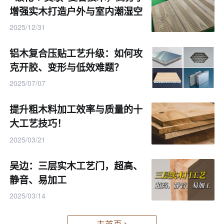
增强实木打造户外与室内潮湿空
间专用材！
2025/12/31
铝木复合压贴工艺升级：如何攻
克开胶、变形与低效难题？
产业化落地现存挑战与行业前景
2025/07/07
提升粗木料加工效率与质量的十
目前该技术仍处于实验室向量产过渡阶段，存在工艺耗时
大工艺技巧！
偏长、部分助剂需严格安全防护、量产成本暂不占优等现
2025/03/21
实问题，还需后续工艺优化迭代。
吴边：三层实木工艺门，超高、
但从行业长远发展来看，木质素基无醛胶粘剂路径清晰、
静音、易加工
数据成熟，随着工艺简化与规模化投产，有望逐步替代传
2025/03/14
统含醛树脂，成为家具与人造板行业绿色升级的核心方
去首页