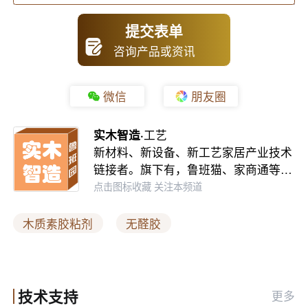
提交表单
综合性能超越传统树脂胶
咨询产品或资讯
以往生物基胶粘剂普遍存在性能短板，而这款木质素胶粘
微信
朋友圈
剂实现环保与强度双向突破。在结构韧性、耐候周期、酸
实木智造·
工艺
碱耐受度等关键指标上，均优于传统酚醛树脂。
新材料、新设备、新工艺家居产业技术
链接者。旗下有，鲁班猫、家商通等…
产品实现零甲醛、零酚类释放，适配严苛家居环保标准。
点击图标收藏 关注本频道
同时可适应宽幅酸碱环境，户外耐候使用寿命更长，彻底
打破生物基胶 “环保不耐用” 的固有认知。
木质素胶粘剂
无醛胶
多材质通用与绿色闭环生产
技术支持
该胶粘剂通用性极强，无需调整配方参数，即可稳定粘接
更多