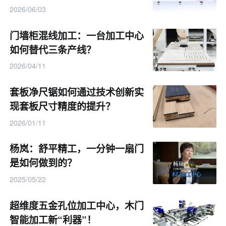
2026/06/03
门墙柜混线加工：一台加工中心
智能传感与生产降本价值
如何替代三条产线？
2026/04/11
设备搭载高灵敏度红外线传感器，可精准检测门板送料位
套板净尺锯如何通过技术创新实
置，自动调控驱动系统运行节奏，规避定位偏差，保障连
现套板尺寸精度的提升？
续加工的稳定性。
2026/01/11
相比传统加工方式，自动化裁切大幅减少人工干预，降低
杨岚：舒平精工，一分钟一扇门
人力成本。同时精准的尺寸把控减少板材返工损耗，稳定
是如何做到的？
的加工精度也提升了成品良品率，为木门工厂实现精细化
2025/05/22
生产提供有力支撑。
超维度五金孔位加工中心，木门
信息来源：
其他
智能加工新“利器”！