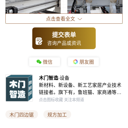
点击查看全文
提交表单
咨询产品或资讯
微信
朋友圈
木门智造·
设备
新材料、新设备、新工艺家居产业技术
适配板材品类与生产模式
链接者。旗下有，鲁班猫、家商通等…
点击图标收藏 关注本频道
该类设备兼容性极强，可满足油漆门、实木复合门、橡胶
木门、生态木门等主流材质门板的规方加工需求，覆盖家
木门四边锯
规方加工
装木门全品类生产。