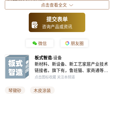
点击查看全文
02
琴键砂工艺优化的突破
提交表单
咨询产品或资讯
（1）新工艺流程介绍
琴键砂配套新工艺对传统工艺进行了优化和
微信
朋友圈
创新。优化后的工艺流程从琴键砂木皮砂光
开始，接着进行人工轻磨找边，然后进行底
板式智造·
设备
新材料、新设备、新工艺家居产业技术
着色（水性色擦涂），喷涂一遍薄涂透明底
链接者。旗下有，鲁班猫、家商通等…
漆，再进行琴键砂二次砂光，最后进行面修
点击图标收藏 关注本频道
色和喷面漆。这一流程的
核心亮点在于取消
琴键砂
木皮涂装
了两道底漆修色工序和三次人工精细打磨工
，大幅简化了工艺步骤，同时保留了高品
序
质的底着色效果。