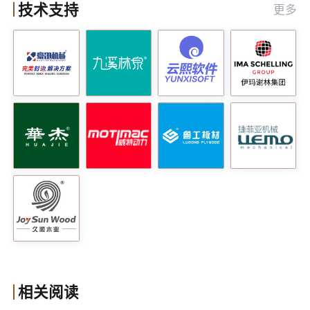
技术支持
更多
（2）底着色工艺的核心价值
底着色是高端木皮涂装的关键工序，其核心
价值在于
让颜色渗透到木纹导管内部，实现
。这种工
木纹通透、立体、纹理清晰的质感
艺能够使木材的纹理在最终成品中清晰可
见，呈现出极强的木纹立体感和通透度，这
是传统工艺完全无法达到的成品质感。通过
底着色，木材的天然美感得以充分展现，家
具的整体品质和档次也得到了显著提升。
（3）琴键砂的精准砂光优势
琴键砂的出现为木皮涂装工艺带来了变化。
相关阅读
它能够替代人工完成木皮的核心砂光工序，