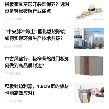
拼板家具变形开裂难保养？选对
其
砂光精度统一、深浅均匀，从根本上解决
设备轻松破解行业痛点
。与
了底着色后吃色不均、擦色发花的问题
2026/03/05
人工砂光相比，琴键砂的砂光效果更加稳定
“中央脉冲除尘+催化燃烧除废”
可靠，能够确保木皮表面的平整度和一致
如何实现环保生产技术升级？
性。这为底着色工艺的实施提供了坚实的基
2025/09/29
础，使得颜色能够均匀地渗透到木皮内部，
避免了因砂光不均导致的色差和花面问题。
中古风盛行，极窄骨骼线门板如
何做到高品质封边？
2025/08/31
03
砂光精度决定着色均匀
窄板封边利器，1.8cm宽的板材
也能高效应对！
。
底着色工艺的最大难点在于木皮砂光环节
2025/08/29
木皮本身存在天然的密度、软硬度差异，且