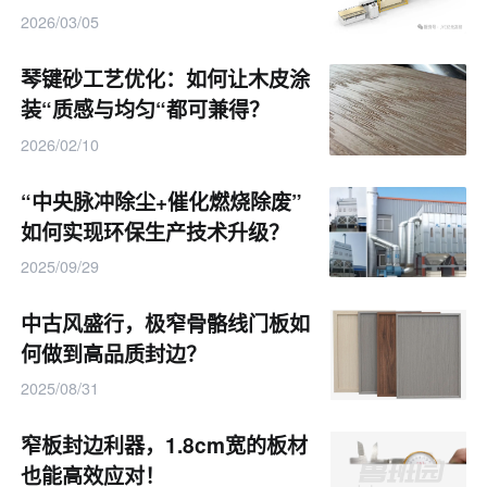
提高了生产效率，还降低了因人工操作失误而导致的质量
2026/03/05
问题。通过智能化的控制系统，设备能够根据不同的生产
琴键砂工艺优化：如何让木皮涂
需求自动调整参数，实现高效、稳定的封边作业。
装“质感与均匀“都可兼得？
随着家具市场竞争的日益激烈，消费者对家具品质的要求
2026/02/10
也越来越高。新型窄板自动封边机的出现，为家具生产企
“中央脉冲除尘+催化燃烧除废”
业提供了一种高效、稳定且高质量的封边解决方案。它不
如何实现环保生产技术升级？
仅能够有效解决窄板封边的技术难题，还通过智能化和自
2025/09/29
动化的功能设计，提升了生产效率和产品质量。对于家具
中古风盛行，极窄骨骼线门板如
生产企业来说，引入这样的先进设备，无疑能够在激烈的
何做到高品质封边？
市场竞争中占据优势，为企业的可持续发展奠定坚实的基
2025/08/31
础。
窄板封边利器，1.8cm宽的板材
信息来源：
南兴
也能高效应对！