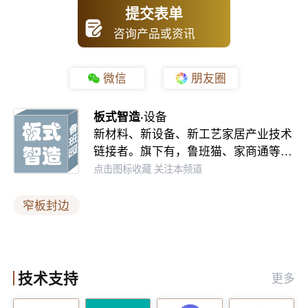
消除瑕疵与提升设备稳定性
提交表单
咨询产品或资讯
在封边过程中，修边非直线运动的切削过程往往会留下波
纹痕迹，影响板材的光滑度。新型封边机通过水平刮边装
微信
朋友圈
置，有效消除了这些波纹痕迹，使板材的上下部分更加光
滑整洁。此外，设备还配备了断丝功能，能够有效解决刮
板式智造·
设备
新材料、新设备、新工艺家居产业技术
边丝问题，提升平刮质量和抛光轮的使用寿命。在设备的
链接者。旗下有，鲁班猫、家商通等…
稳定性方面，采用了先进的制造工艺，如激光下料、机器
点击图标收藏 关注本频道
人焊接以及五面龙门加工中心一次成型等，确保了设备的
窄板封边
稳定性和耐用性。这些工艺的应用不仅提高了设备的使用
寿命，还减少了设备在运行过程中的故障率，为家具生产
企业的稳定生产提供了有力保障。
技术支持
更多