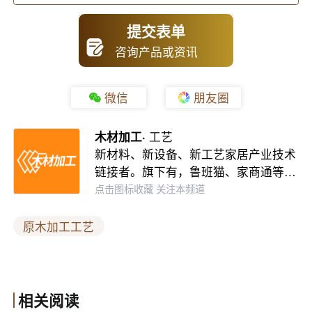
放置隔条有明确规范，数量、对齐方式都会影响成品质
提交表单
量。隔条数量适中且垂直对齐，可防止板材弯曲。同时系
咨询产品或资讯
统会自动扫描剔除破损隔条，避免设备卡塞，让热风在料
包内部充分循环，实现整体均匀干燥。
微信
朋友圈
副产品分级利用，实现零废弃
木材加工·
工艺
新材料、新设备、新工艺家居产业技术
制材产生的木片、锯屑不再是废料，而是细分品类对外供
链接者。旗下有，鲁班猫、家商通等…
点击图标收藏 关注本频道
应。湿木片、干木片、燃料木片严格区分，禁止混掺，保
障下游使用品质。行业也制定了完善的木片筛分标准，严
原木加工工艺
控粒径、杂质、树皮占比。各类副产品各司其职，分别供
给造纸、人造板、能源等领域，构建闭环利用体系。
相关阅读