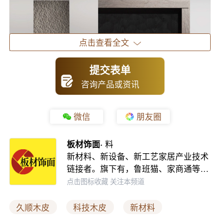
点击查看全文
提交表单
咨询产品或资讯
微信
朋友圈
板材饰面·
料
图片来自久顺木皮
新材料、新设备、新工艺家居产业技术
链接者。旗下有，鲁班猫、家商通等…
作为现代装饰的重要材料，木皮已经不能只具有饰面
点击图标收藏 关注本频道
装饰的功能，其既要满足消费者对于外观的个性化需求，
久顺木皮
科技木皮
新材料
又要保证质量和性能，做到“有颜又有料”，从而为消费者