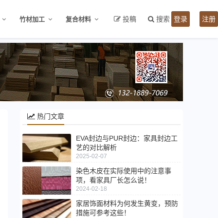
投稿
搜索
登录
注册
竹材加工
复合材料
热门文章
EVA封边与PUR封边：家具封边工
艺的对比解析
2025-02-07
染色木皮在实际使用中的注意事
项，看家具厂长怎么说！
2024-02-18
家居饰面材料为何发生黄变，预防
措施可参考这些！