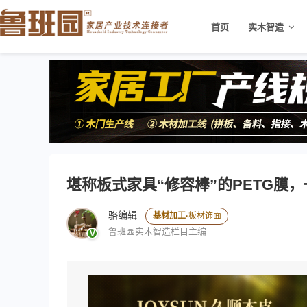
>
首页
实木智造
堪称板式家具“修容棒”的PETG膜
骆编辑
基材加工·
板材饰面
鲁班园实木智造栏目主编
V