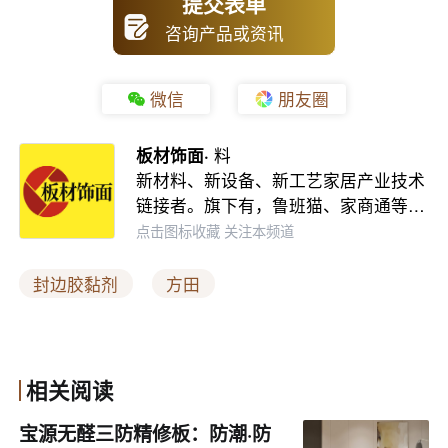
提交表单
就目前的门板封边胶而言，PUR是使用较多的封边粘
咨询产品或资讯
合剂，原因在于相较于普通EVA热熔胶，PUR胶除了有物
理性凝固外，还有化学性凝固，因此PUR具有更强的粘合
微信
朋友圈
强度。
板材饰面·
料
需要指出的是该过程是不可逆的化学粘合，固化完成
新材料、新设备、新工艺家居产业技术
链接者。旗下有，鲁班猫、家商通等…
后再次受热不会融化。此外，PUR在使用上需要配置PUR
点击图标收藏 关注本频道
溶胶系统，也就是“普通封边机+PUR溶胶系统”的组合，区
别于“普通封边机+传统胶锅”，这意味当使用PUR时，其它
封边胶黏剂
方田
热熔胶便不再适用。
在胶水成本上，每公斤PUR的价格大概是普通EVA的
相关阅读
2倍到5倍不等，综合成本相比于EVA来说提高不少，从总
宝源无醛三防精修板：防潮·防
体性价比来看并不太高（一些优良的热熔胶价格不高且性