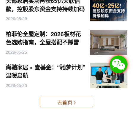
头部家居卖场再获65亿关联借
款，控股股东资金支持持续加码
2026/05/29
柏菲伦全屋定制：2026板材花
色选购指南，全屋搭配不踩雷
2026/05/25
尚驰家居 × 壹基金：“驰梦计划”
温暖启航
2026/05/23
去首页
首页
>
产业资讯
>
企业动态
正文