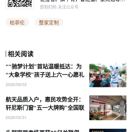
即刻扫码 关注公众号
免责声明：
本文内容由品牌广告方提供，相关信息及观点均基
柏菲伦
整家定制
于其自身立场与表述，不代表鲁班园平台的认同或观点立场。鲁班
园作为行业媒体，仅出于信息传播目的发布本稿件，旨在供读者参
考，文中所涉产品、服务及数据请读者自行甄别。如需转载或引用
相关阅读
本文内容，请联系原作者或广告方授权，并注明出处
““驰梦计划”首站温暖抵达：为
信息来源： 柏菲伦
“大象学校”孩子送上六一心愿礼
物”首站温暖抵达：为“大象学
2026/06/02
校”孩子送上六一心愿礼物
航天品质入户，惠民攻势全开：
轩尼斯门窗“五一大牌购”全国联
动盛典正式启幕
2026/05/31