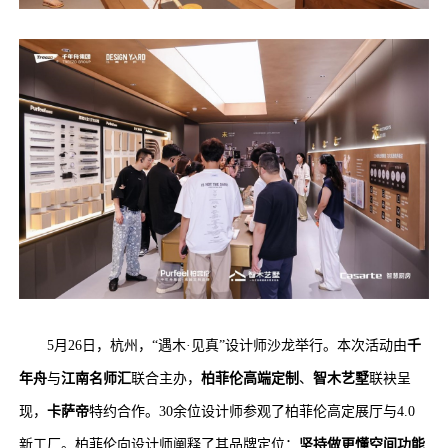
5月26日，杭州，“遇木·见真”设计师沙龙举行。本次活动由
千
年舟
与
江南名师汇
联合主办，
柏菲伦高端定制
、
智木艺墅
联袂呈
现，
卡萨帝
特约合作。30余位设计师参观了柏菲伦高定展厅与4.0
新工厂。柏菲伦向设计师阐释了其品牌定位：
坚持做更懂空间功能