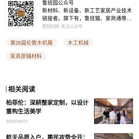
鲁班园公众号
对接会、技术研讨会，邀请行业专家、企业家围
新材料、新设备、新工艺家居产业技术
链接者。旗下有，鲁班猫、家商通等…
绕“智能制造与绿色转型”等核心议题展开探讨，
即刻扫码 关注公众号
推动产学研深度融合，引领行业向绿色、高效、
智能方向稳健迈进。
第26届伦教木机展
木工机械
家具原辅材料
相关阅读
柏菲伦：深耕整家定制，以设计
重构生活美学
2026/06/01
航天品质入户，惠民攻势全开：