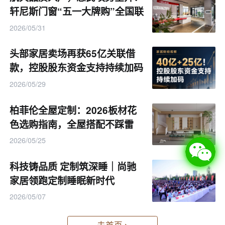
轩尼斯门窗“五一大牌购”全国联
此次定档标志着第26届伦教木机展筹备工作
动盛典正式启幕
2026/05/31
全面提速，诚邀全球行业同仁齐聚伦教，共赴技
术交流、资源共享、合作共赢的行业盛宴，携手
头部家居卖场再获65亿关联借
书写产业全球协作的崭新未来。
款，控股股东资金支持持续加码
2026/05/29
信息来源： 鲁班园
柏菲伦全屋定制：2026板材花
色选购指南，全屋搭配不踩雷
2026/05/25
科技铸品质 定制筑深睡｜尚驰
家居领跑定制睡眠新时代
2026/05/07