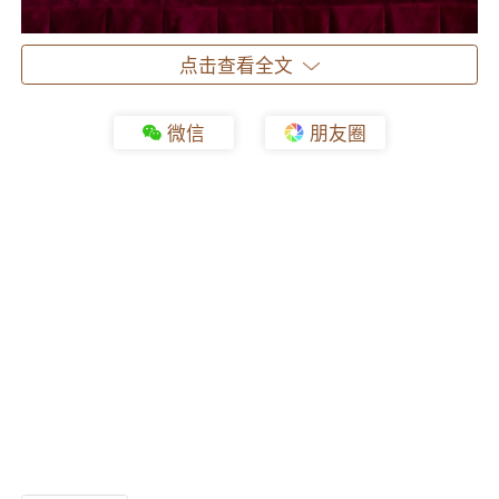
点击查看全文
伦教街道党工委副书记、办事处主任杨浩宏
在讲话中表示，伦教坐拥超500家木工机械及配
微信
朋友圈
套企业，产业体系完备、产品品类丰富，依托前
展后厂、展产一体发展模式，将木机展打造为永
不落幕的产业盛会，产业实力享誉海内外。接下
来伦教将持续做优企业服务，全力赋能产业提质
升级，热忱邀约各界嘉宾齐聚盛会，携手拓宽产
业出海路径，共促木工机械产业高质量发展。
据悉，本届博览会规划展览面积达20000平
方米，预计汇聚超400家行业领军企业、头部品
牌集中亮相，涵盖木工机械、核心配件、家具原
辅材料三大核心板块。同期还将举办高水平行业