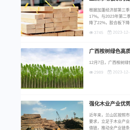
根据加蓬经济部第三季
17%。与2023年第
降了22%，胶合板下降了8
2023-12-
3745
广西桉树绿色高
12月7日，广西桉树绿
2023-12-
2989
强化木业产业优
近年来，兰山区按照市
要求，立足于木业产业
值链，推动全产业链条