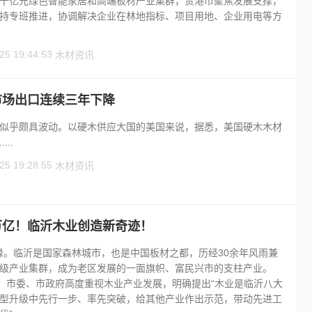
千亿元绿色智能家居和高端板材产业集群，贵港市聚焦发展支撑，
持专班推进，协调解决企业在林地指标、项目用地、企业用电等方
25 19:44:53
木材资讯
市场出口连续三年下降
似乎颇具波动。以硬木供应大国的美国来说，据悉，美国硬木木材
..
25 19:28:55
木材资讯
万亿！临沂木业创造新奇迹！
”结缘。临沂是国家森林城市，也是中国板材之都，历经30余年风雨兼
级产业集群，成为老区发展的一面旗帜、富民兴市的支柱产业。
篇。市委、市政府高度重视木业产业发展，明确提出“木业是临沂八大
型升级中先行一步、率先突破，给其他产业作出示范，带动先进工