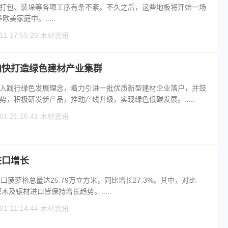
打包、装垛等各项工序有条不紊。不久之后，这些地板将开始一场
欧美家庭中。.....
11 17:55:26
木材资讯
加快打造绿色建材产业集群
入践行绿色发展理念，着力引进一批优质新型建材企业落户，并鼓
，积极研发新产品，推动产线升级，实现绿色低碳发展。.....
01 21:16:41
木材资讯
进口增长
口菠萝格总量达25.79万立方米，同比增长27.3%。其中，对比
木及锯材进口皆保持增长趋势。.....
01 21:14:44
木材资讯