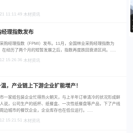
21 11:11:49
木材资讯
购经理指数发布
采购经理指数（FPMI）发布。11月，全国林业采购经理指数为
93。在经历了两个月的短暂发展之后，指数再度跌回衰退区间。.....
12 15:26:36
木材资讯
升温，产业链上下游企业扩能增产！
市一家纸包装企业忙得热火朝天，与上半年订单清冷的状况形成鲜
人说，公司生产的纸杯、纸餐盒、一次性纸餐盘等产品，下了产线
边城市的餐饮企业，企业库存也在低位运行。.....
12 15:21:51
木材资讯