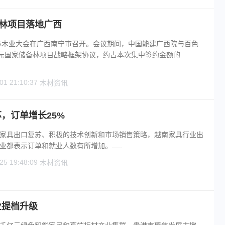
备林项目落地广西
界林木业大会在广西南宁市召开。会议期间，中国能建广西院与百色
亿元国家储备林项目战略框架协议，约占本次集中签约金额的
01 21:10:37
木材资讯
，订单增长25%
家具出口复苏、积极的技术创新和市场销售策略，越南家具行业出
都表示订单和就业人数有所增加。.....
25 19:48:09
木材资讯
业提档升级