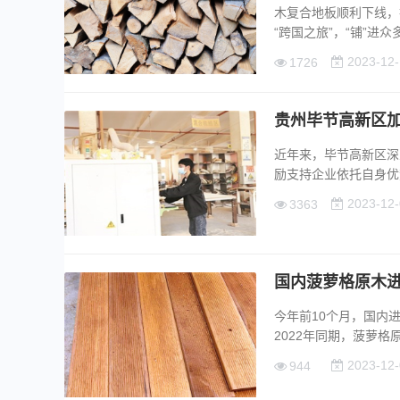
木复合地板顺利下线，
“跨国之旅”，“铺”进众多
2023-12-
1726
贵州毕节高新区
近年来，毕节高新区深
励支持企业依托自身优势
2023-12-
3363
国内菠萝格原木
今年前10个月，国内进
2022年同期，菠萝格原
2023-12-
944