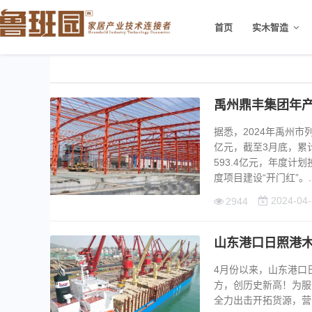
首页
实木智造
禹州鼎丰集团年产
据悉，2024年禹州市
亿元，截至3月底，累计
593.4亿元，年度计
度项目建设“开门红”。...
2024-04-
2944
山东港口日照港木
4月份以来，山东港口
方，创历史新高！为服
全力出击开拓货源，营...