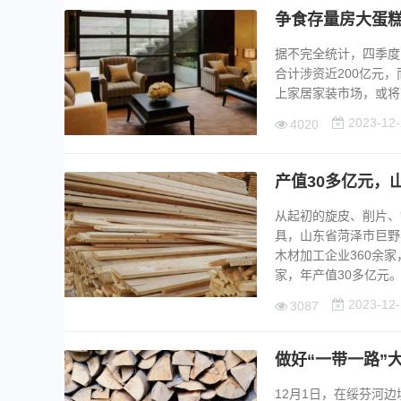
争食存量房大蛋
据不完全统计，四季度
合计涉资近200亿元
上家居家装市场，或将带
2023-12-
4020
产值30多亿元，
从起初的旋皮、削片、
具，山东省菏泽市巨野
木材加工企业360余
家，年产值30多亿元。..
2023-12-
3087
做好“一带一路”
12月1日，在绥芬河