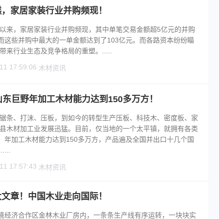
糕，家居家装行业并购频现！
以来，家居家装行业并购频现，其中单笔交易金额超5亿元的并购
，而这些并购中最大的一单金额达到了103亿元。而各路资本纷纷瞄
来行业生态及竞争格局的重塑。.....
11 17:59:06
木材资讯
山东巨野年加工木材能力达到150多万方！
锯条、打沫、压板，到如今的转型生产压板、科技木、密度板、家
县木材加工业发展迅猛。目前，仅当地的一个太平镇，就拥有各类
家，年加工木材能力达到150多万方，产品遍及全国并出口十几个国
...
11 17:57:43
木材资讯
大文章！中国木业走向国际！
边境经济合作区金林木业厂房内，一条条生产线有序运转，一块块实