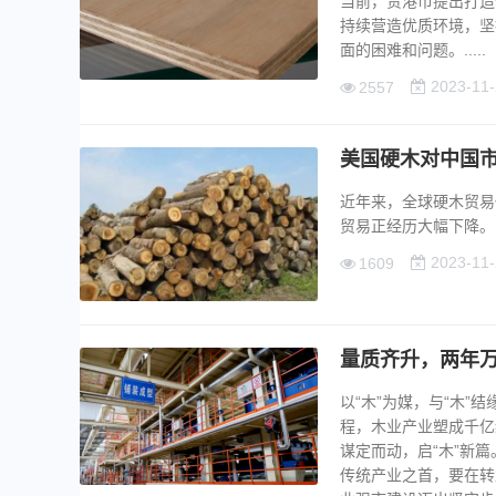
当前，贵港市提出打造
持续营造优质环境，坚
面的困难和问题。.....
2023-11-
2557
美国硬木对中国
近年来，全球硬木贸易
贸易正经历大幅下降。...
2023-11-
1609
量质齐升，两年
以“木”为媒，与“木
程，木业产业塑成千亿
谋定而动，启“木”新
传统产业之首，要在转