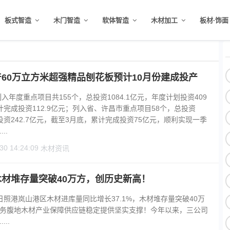
板式智造
木门智造
软体智造
木材加工
板材·饰面
60万立方米超强精品刨花板预计10月份建成投产
列入年度重点项目共155个，总投资1084.1亿元，年度计划投资409
完成投资112.9亿元；列入省、许昌市重点项目58个，总投资
划投资242.7亿元，截至3月底，累计完成投资75亿元，顺利实现一季
..
30 14:24:09
木材资讯
材堆存量突破40万方，创历史新高！
日照港岚山港区木材进库量同比增长37.1%，木材堆存量突破40万
务腹地木材产业保障供应链稳定提供坚实支撑！今年以来，三公司
..