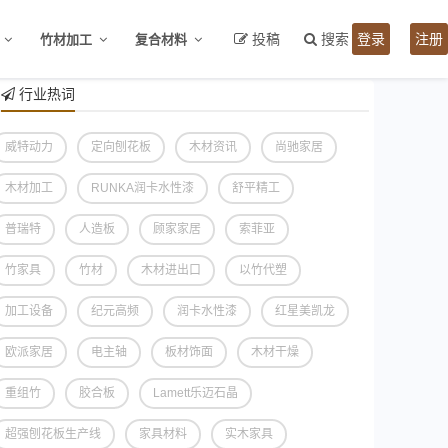
投稿
搜索
登录
注册
竹材加工
复合材料
行业热词
威特动力
定向刨花板
木材资讯
尚驰家居
木材加工
RUNKA润卡水性漆
舒平精工
普瑞特
人造板
顾家家居
索菲亚
竹家具
竹材
木材进出口
以竹代塑
加工设备
纪元高频
润卡水性漆
红星美凯龙
欧派家居
电主轴
板材饰面
木材干燥
重组竹
胶合板
Lamett乐迈石晶
超强刨花板生产线
家具材料
实木家具