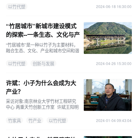
出通知，要求各地、各部门结合实际认
以竹代塑
2024-06-18 16:30:00
真贯彻落实。《实施方案》提出
“竹居城市”新城市建设模式
的探索--一条生态、文化与产
业创新的融合之路
“竹居城市”是一种以竹子为主要材料，
融合生态、文化、产业和城市空间和谐
统一的城市发展模式。实施策略包括文
化赋能、存量替换和增量添彩三个方
以竹代塑
创新与发展
2024-04-26 15:30:00
面。评价标准包括竹材应用、
许斌：小子为什么会成为大
产业？
采访对象:南京林业大学竹材工程研究
中心 两重天竹创新工作室 许斌王阳明
龙场格竹悟道，成为圣人，今天我们也
来格竹悟悟竹产业高值化发展之路。
竹家具
竹产业
以竹代塑
2024-01-04 09:43:04