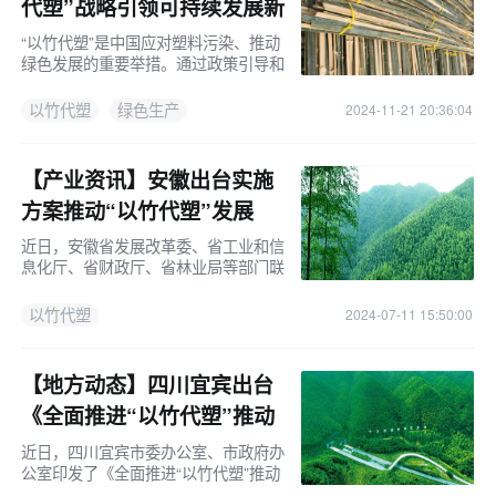
代塑”战略引领可持续发展新
篇章！
“以竹代塑”是中国应对塑料污染、推动
绿色发展的重要举措。通过政策引导和
科技创新，中国正积极探索“以竹代塑”
的可持续发展路径，为全球环境治理和
以竹代塑
绿色生产
2024-11-21 20:36:04
可持续发展贡献中国智慧和中国方案。
【产业资讯】安徽出台实施
方案推动“以竹代塑”发展
近日，安徽省发展改革委、省工业和信
息化厅、省财政厅、省林业局等部门联
合印发《安徽省加快“以竹代塑”发展实
施方案》。方案提出，力争到2027
以竹代塑
2024-07-11 15:50:00
年，全省竹林面积保持在40万公顷以
【地方动态】四川宜宾出台
《全面推进“以竹代塑”推动
竹产业高质量发展的实施方
近日，四川宜宾市委办公室、市政府办
公室印发了《全面推进“以竹代塑”推动
案》
竹产业高质量发展的实施方案》，并发