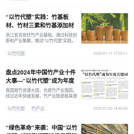
达1316N且支持免基层直接饰面，为工
程端提供单一材料替代方案。
“以竹代塑”实践：竹基板
材、竹材三素和竹基添加材
料！
浙江安吉依托竹产业基础，通过科技创
新和产业集聚，推动“以竹代塑”实践，
为竹产业转型升级提供新方案。
以竹代塑
2026-01-11 17:00:11
盘点2024年中国竹产业十件
大事—“以竹代塑”成为年度
关键词
我国是竹资源大国，也是竹产业强国。
经过近年快速发展，竹产业既是极具潜
力的朝阳产业，也是许多地区的支柱产
业，在促进农民增收、乡村振兴等方面
以竹代塑
竹产业
2025-01-22 14:40:00
发挥着重要作用。如今，中国竹产业发
“绿色革命”来袭：中国“以竹