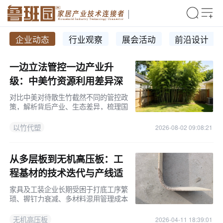
企业动态
行业观察
展会活动
前沿设计
一边立法管控一边产业升
级：中美竹资源利用差异深
度解读！
对比中美对待散生竹截然不同的管控政
策，解析背后产业、生态差异，梳理国
内以竹代塑政策、材料优势与家具行业
落地前景。
以竹代塑
2026-08-02 09:08:21
推荐专栏：竹材生产
从多层板到无机高压板：工
程基材的技术迭代与产线适
配
家具及工装企业长期受困于打底工序繁
琐、握钉力衰减、多材料混用管理成本
高。新型无机高压成型板材通过5000
吨级冷压工艺实现结构致密化，握钉力
无机高压板
2026-04-11 18:39:01