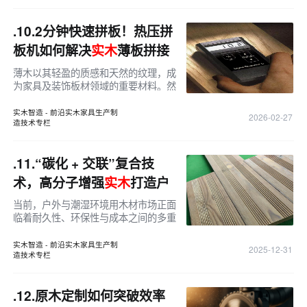
.10.
2分钟快速拼板！热压拼
板机如何解决
实木
薄板拼接
难题？
薄木以其轻盈的质感和天然的纹理，成
为家具及装饰板材领域的重要材料。然
而，正是由于其“薄”的特性，加工过程
中的拼接工序一直是困扰生产者的技术
实木智造 - 前沿实木家具生产制
2026-02-27
造技术专栏
难点。传统薄板拼接方式常面
.11.
“碳化 + 交联”复合技
术，高分子增强
实木
打造户
外与室内潮湿空间专用材！
当前，户外与潮湿环境用木材市场正面
临着耐久性、环保性与成本之间的多重
挑战。木材作为天然材料，以其独特的
质感和美感深受人们喜爱，但在户外和
实木智造 - 前沿实木家具生产制
2025-12-31
造技术专栏
潮湿环境中，木材的变形、开裂、易
.12.
原木定制如何突破效率