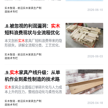
溯、拉动式生产方面的应用价值与落地
效果。
实木智造 - 前沿实木家具生产制
2026-06-10
造技术专栏
.8.
被忽视的利润漏洞：
实木
短料浪费现状与全流程优化
思路
本文剖析
实木
家具厂短料浪费带来的隐
形损失，讲解全流程分类、工艺优化、
胶接复用与库存管理方法，为企业盘活
短料、降本增效提供实用思路。
实木智造 - 前沿实木家具生产制
2026-06-03
造技术专栏
.9.
实木
家具产线升级：从单
机作业到柔性制造的技术路
径！
实木
家具企业面临订单碎片化与人力成
本上升的压力，整线自动化与柔性化改
造成为提升产能与稳定质量的可行路
径。
实木智造 - 前沿实木家具生产制
2026-04-18
造技术专栏