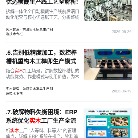
优选横截生产线工艺全解析!
拆解一体化全自动横截生产线前后端自
动化配套与核心优选锯工艺，分析整线
无人化运行模式对大批量
实木
加工企业
的降本增效价值。
实木智造 - 前沿实木家具生产制
2026-06-26
造技术专栏
.6.
告别低精度加工，数控榫
槽机重构木工榫卯生产模式
结合
实木
加工场景，讲解数控榫槽机的
功能优势、作业模式与使用价值，为木
工工厂设备选型提供参考。
实木智造 - 前沿实木家具生产制
2026-06-19
造技术专栏
.7.
破解物料失衡困境：ERP
系统优化
实木
工厂生产全流
程
析
实木
工厂 “人等料、料等人” 的管理
痛点，详解 ERP 系统在排产、物料追