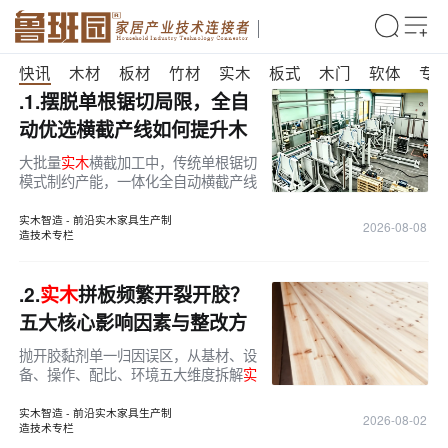
快讯
木材
板材
竹材
实木
板式
木门
软体
专
.1.
摆脱单根锯切局限，全自
动优选横截产线如何提升木
料加工产能!
大批量
实木
横截加工中，传统单根锯切
模式制约产能，一体化全自动横截产线
通过软硬件协同，实现木料从拆垛到成
品码垛的全流程自动化。
实木智造 - 前沿实木家具生产制
2026-08-08
造技术专栏
.2.
实木
拼板频繁开裂开胶？
五大核心影响因素与整改方
案!
抛开胶黏剂单一归因误区，从基材、设
备、操作、配比、环境五大维度拆解
实
木
拼板开胶、烧焦缺陷，配套标准化整
改工艺，适配
实木
集成材工厂落地。
实木智造 - 前沿实木家具生产制
2026-08-02
造技术专栏