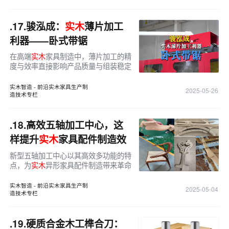
床腿、椅背等复杂工件而生。
.17.
骏泓成：
实木
薄片加工
利器——卧式带锯
在高端
实木
家具制造中，薄片加工的精
度与效率直接影响产品质量与组装稳定
性。广东骏泓成机械有限公司在青岛家
具展重磅推出两款高性能带锯设备——
实木智造 - 前沿实木家具生产制
2025-05-26
G30卧式带锯与P37万能立式带锯机，
造技术专栏
深入解析这两款设备如何突破传统工艺
瓶颈，成为
实木
加工企业提升产能与品
.18.
高效五轴加工中心，这
质的关键装备。
样提升
实木
家具配件制造效
率！
新型五轴加工中心以其高效多功能的特
点，为
实木
异形家具配件制造带来革命
性提升。
实木智造 - 前沿实木家具生产制
2025-05-04
造技术专栏
.19.
硬质合金木工榫合刀：