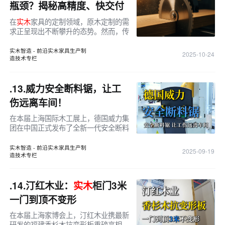
瓶颈？揭秘高精度、快交付
的现代榫卯工艺链！
在
实木
家具的定制领域，原木定制的需
求正呈现出不断攀升的态势。然而，传
统的生产模式却面临着诸多棘手的挑
战，这不仅制约了生产效率，也影响了
实木智造 - 前沿实木家具生产制
2025-10-24
造技术专栏
企业的市场竞争力。本文将探讨如何通
.13.
威力安全断料锯，让工
伤远离车间！
在本届上海国际木工展上，德国威力集
团在中国正式发布了全新一代安全断料
锯，以“安全智造、精准高效”为核心理
念，为
实木
加工行业带来了全新的安全
实木智造 - 前沿实木家具生产制
2025-09-19
生产解决方案。设备的最大亮点
造技术专栏
.14.
汀红木业：
实木
柜门3米
一门到顶不变形
在本届上海家博会上，汀红木业携最新
研发的福建香杉木抗变形板重磅亮相，