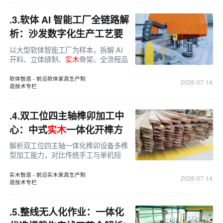
.3.
软体 AI 智能工厂全链路解
析：沙发数字化生产工艺要
点！
以大型软体智能工厂为样本，拆解 AI
开料、立体缝制、
实木
骨架、全流程品
控、环保工艺五大板块，梳理全屋软体
规模化智造落地路径。
软体智造 - 前沿软体家具生产制
2026-07-14
造技术专栏
.4.
双工位四主轴榫卯加工中
心：中式
实木
一体化开榫方
案！
解析双工位四主轴一体化榫卯设备多榫
型加工能力，对比传统手工与单机短
板，从效率、精度、用工、适配场景拆
解
实木
工厂机器换人落地价值。
实木智造 - 前沿实木家具生产制
2026-07-14
造技术专栏
.5.
整线无人化作业：一体化