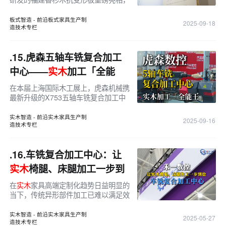
以“
实木
柜门一门到顶、不变形”为核心
亮点，吸引了众多观众与业内专业人士
板式智造 - 前沿板式家具生产制
2025-09-18
关注。汀红木业始终专注于
实木
造技术专栏
.15.
虎森五轴车铣复合加工
中心——
实木
加工「全能
王」来袭！
在本届上海国际木工展上，虎森机械携
最新升级的X753五轴车铣复合加工中
心耀目登场。凭借强大的综合性能与智
能化系统设计，X753成为本次展会
实
实木智造 - 前沿实木家具生产制
2025-09-16
造技术专栏
木
智造领域的焦点产品，被誉为“
实木
.16.
车铣复合加工中心：让
实木
椅腿、床腿加工一步到
位
在
实木
家具高端定制化趋势日益明显的
当下，传统异形部件加工已难以满足效
率与精度的双重需求。禾一数控全新推
出的五轴车铣复合加工中心，以“一机
实木智造 - 前沿实木家具生产制
2025-05-27
造技术专栏
多能、一步到位”的优势，专为椅腿、