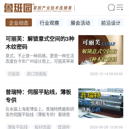
企业动态
行业观察
展会活动
前沿设计
可丽芙：解锁意式空间的3种
木纹密码
意式，不止是一种风格，更是一种生活
态度在今年广州设计周上，可丽芙带来
了三款代表“意式生活方式”的空间演
绎，以更具情感温度与设计深度的木纹
可丽芙
进口饰面板
2025-12-14 09:00:00
饰面，呈现意大利人对生活、美学与品
普瑞特：伺服平贴线，薄板
专供
在本届上海家博会上，普瑞特携最新研
发的伺服平贴线（薄板专供）重磅登
场，凭借高精度控制系统与智能安全设
计，成为展会现场的一大亮点。 普瑞
薄板平贴线
板材饰面
普瑞特
2025-09-28 13:30:00