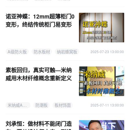
特平贴事业部总经理表示，本次展出的
设备
诺亚神蝶：12mm超薄柜门0
变形，终结传统柜门易变形
痛点！
A级防火板
防水板材
纳岩蜂窝板
2025-07-23 13:00:00
素板回归，真实可触—米纳
威用木材纤维概念重新定义
石材
米纳威A级防火板
防潮板
板材饰面
2025-07-11 13:00:00
刘承恒：做材料不能闭门造