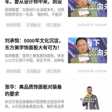
车，要从设计师中来，到设
计师中去！
视频概要：在板材行业深耕多年，刘承
恒始终坚信一句话：“做材料，不能闭
门造车。”那么我们从哪里来？应该从
设计师中来，到设计师中去。设计，是
板材饰面
天湘板业
进口板材
2025-05-07 13:30:00
材料价值的源头设计师是最贴近C端客
户的
刘承恒：5000年文化沉淀，
东方美学饰面板大有可为！
视频概要：提到三聚氰胺饰面板，很多
人以为它源于中国，其实不然。这种板
材，最初诞生于欧洲，可以说是一个
“舶来品”。过去四十年里，中国的人造
板材饰面
天湘板业
进口板材
2025-05-06 13:30:00
板行业经历了飞速发展。在国内同行们
的
张华：高品质饰面板对装备
的要求
本次分享由温康纳中国销售总监张华带
来，从压机装备角度出发，解析高品质
三聚氰胺饰面板的核心影响因素，涵盖