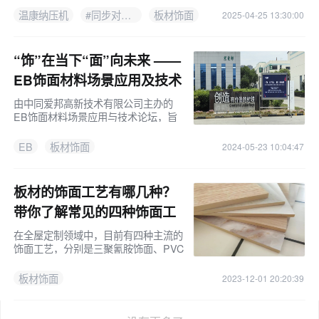
温度控制、压力均匀、自动化及同步对
温康纳压机
#同步对纹压机
板材饰面
2025-04-25 13:30:00
纹技术，助力行业迈向智能高效生产。
“饰”在当下“面”向未来 ——
EB饰面材料场景应用及技术
论坛圆满落幕
由中同爱邦高新技术有限公司主办的
EB饰面材料场景应用与技术论坛，旨
在推动EB技术的普及与发展，引领家
居建材行业的技术革新，共同探讨EB
EB
板材饰面
2024-05-23 10:04:47
固化技术在家居建材行业的应用前景及
市场潜力。
板材的饰面工艺有哪几种？
带你了解常见的四种饰面工
艺！
在全屋定制领域中，目前有四种主流的
饰面工艺，分别是三聚氰胺饰面、PVC
饰面、烤漆饰面和实木木皮饰面。
板材饰面
2023-12-01 20:20:39