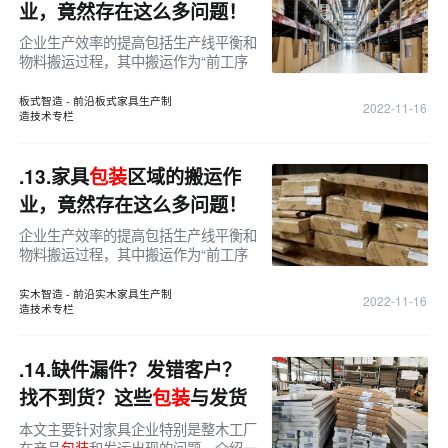
业，竟然存在这么多问题！
企业生产效率的提高包括生产线平衡和
物料搬运过程，其中搬运作为“前工序
与后工序的连接”，对生产效率的提高
有着重要的作用。
板式智造 - 前沿板式家具生产制
2022-11-16
造技术专栏
.13.
家具
包装
区域的搬运作
业，竟然存在这么多问题！
企业生产效率的提高包括生产线平衡和
物料搬运过程，其中搬运作为“前工序
与后工序的连接”，对生产效率的提高
有着重要的作用。
实木智造 - 前沿实木家具生产制
2022-11-16
造技术专栏
.14.
缺件漏件？发错客户？
找不到货？这些
包装
与发货
的问题怎么破？
本文主要针对家具企业特别是整木工厂