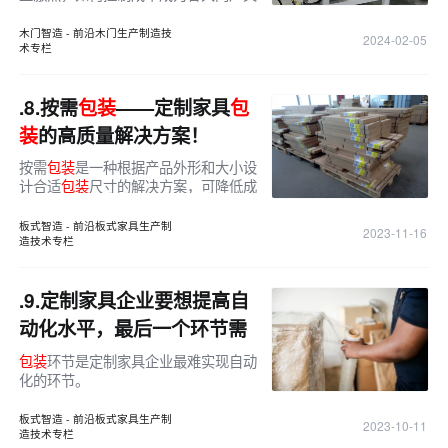
注的焦点。其中，
包装
成本作为生产成
本的重要组成部分，直接影响到企业的
木门智造 - 前沿木门生产制造技
2024-02-05
术专栏
利润空间。为了寻求更高效、更环保的
包装
方式，自动塑封技术应运而生，为
木门行业注入了新的活力。
.8.
按需
包装
——定制家具
包
装
的高质量解决方案！
按需
包装
是一种根据产品外形和大小设
计合适
包装
尺寸的解决方案，可降低成
本、提高性价比和人工性能，同时环
保、高效、智能。
板式智造 - 前沿板式家具生产制
2023-11-16
造技术专栏
.9.
定制家具企业要想提高自
动化水平，最后一个环节需
要重视！
包装
环节是定制家具企业最难实现自动
化的环节。
板式智造 - 前沿板式家具生产制
2023-10-11
造技术专栏