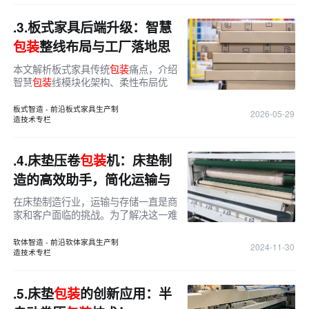
.3.
板式家具后端升级：智慧
包装
整线布局与工厂落地思
路
本文解析板式家具传统
包装
痛点，介绍
智慧
包装
线模块化架构、柔性布局优
势，以及在品质提升、减员降耗方面的
工厂实用价值。
板式智造 - 前沿板式家具生产制
2026-05-29
造技术专栏
.4.
床垫压卷
包装
机：床垫制
造的高效助手，简化运输与
存储！
在床垫制造行业，运输与存储一直是商
家和客户面临的挑战。为了解决这一难
题，一款新型床垫压卷
包装
机YT-BZ-
6A应运而生，以其独特的设计和功
软体智造 - 前沿软体家具生产制
2024-11-30
造技术专栏
能，为床垫
包装
带来了革命性的变革。
.5.
床垫
包装
的创新应用：半