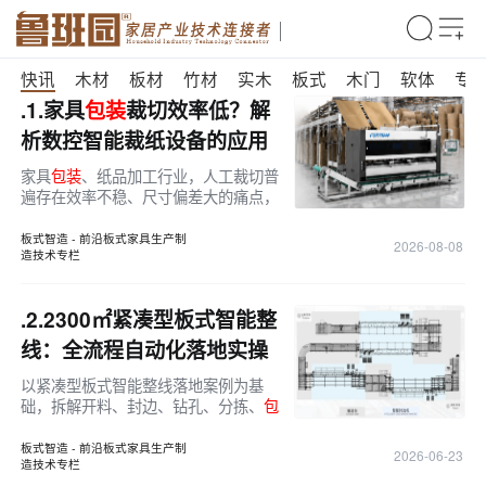
快讯
木材
板材
竹材
实木
板式
木门
软体
专
.1.
家具
包装
裁切效率低？解
析数控智能裁纸设备的应用
价值！
家具
包装
、纸品加工行业，人工裁切普
遍存在效率不稳、尺寸偏差大的痛点，
数控智能裁切设备成为
包装
工序自动化
升级的重要选项。
板式智造 - 前沿板式家具生产制
2026-08-08
造技术专栏
.2.
2300㎡紧凑型板式智能整
线：全流程自动化落地实操
拆解！
以紧凑型板式智能整线落地案例为基
础，拆解开料、封边、钻孔、分拣、
包
装
五大自动化工段，分析数字化协同带
来省人省地、提质增效的实际收益。
板式智造 - 前沿板式家具生产制
2026-06-23
造技术专栏