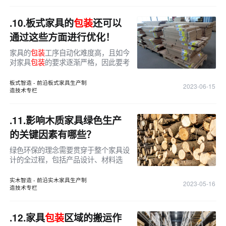
.10.
板式家具的
包装
还可以
通过这些方面进行优化！
家具的
包装
工序自动化难度高，且如今
对家具
包装
的要求逐渐严格，因此要考
虑家具
包装
的优化方向。
板式智造 - 前沿板式家具生产制
2023-06-15
造技术专栏
.11.
影响木质家具绿色生产
的关键因素有哪些？
绿色环保的理念需要贯穿于整个家具设
计的全过程，包括产品设计、材料选
择、生产制造、
包装
运输、使用维护以
及报废回收等。其中，生产制造是影响
实木智造 - 前沿实木家具生产制
2023-05-16
家具绿色设计的重要环节之一。
造技术专栏
.12.
家具
包装
区域的搬运作