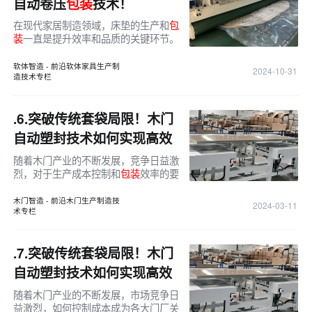
自动卷压
包装
技术！
在现代家居制造领域，床垫的生产和
包
装
一直是提升效率和品质的关键环节。
随着技术的进步，半自动床垫卷压
包装
机以其创新的设计和高效的性能，正在
软体智造 - 前沿软体家具生产制
2024-10-31
成为这一领域的新焦点。本文将详细介
造技术专栏
绍这种新型
包装
机的核心优势和应用前
景。
.6.
突破传统套袋局限！木门
自动塑封技术如何实现高效
包装
？
随着木门产业的不断发展，竞争日益激
烈，对于生产成本控制和
包装
效率的要
求也随之提高。传统的木门
包装
方式虽
然在一定程度上满足了市场需求，但其
木门智造 - 前沿木门生产制造技
2024-03-11
术专栏
人工成本高、效率低下、材料浪费量
大，这使得企业面临着巨大的压力。在
这样的背景下，木门自动塑封技术的引
.7.
突破传统套袋局限！木门
入，为行业带来了新的突破和希望。
自动塑封技术如何实现高效
包装
？
随着木门产业的不断发展，市场竞争日
益激烈，如何控制成本成为各大门厂关