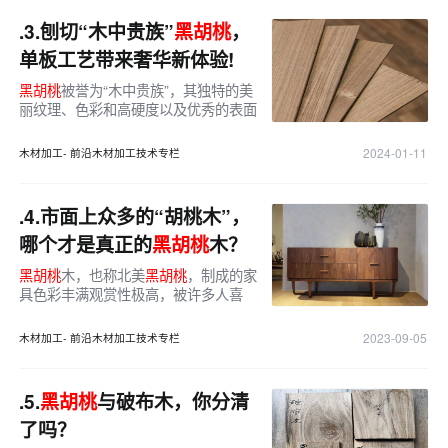
.3.
刨切“木中贵族”
黑胡桃
，
单板工艺带来奢华新体验!
黑胡桃
被誉为“木中贵族”，其独特的美
丽纹理、色彩和高硬度以及优秀的表面
处理性能和质感可以极好的提升家具的
艺术价值，使其在家具制造中有着广泛
2024-01-11
木材加工- 前沿木材加工技术专栏
的应用。
.4.
市面上众多的“胡桃木”，
哪个才是真正的
黑胡桃
木？
黑胡桃
木，也称北美
黑胡桃
，制成的家
具色彩丰满观赏性极高，被许多人喜
欢，但其成材周期长价格高昂，因此市
面上出现了各种各样的“胡桃木”，如“南
2023-09-05
木材加工- 前沿木材加工技术专栏
美胡桃木”、“非洲胡桃木”、“金丝胡桃
木”等等。这些木材都被商家简称为“胡
桃木”，对消费者造成名称上的困扰，
.5.
黑胡桃
与破布木，你分清
以达到以假乱真、以次充好谋取巨额利
了吗？
益的目的。