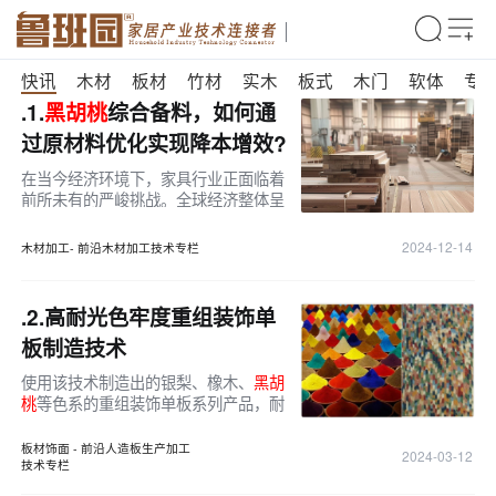
快讯
木材
板材
竹材
实木
板式
木门
软体
专
.1.
黑胡桃
综合备料，如何通
过原材料优化实现降本增效?
在当今经济环境下，家具行业正面临着
前所未有的严峻挑战。全球经济整体呈
现下滑趋势，房地产市场的低迷不振如
同连锁反应的开端，对其上下游行业造
2024-12-14
木材加工- 前沿木材加工技术专栏
成了强烈冲击。家具行业作为房
.2.
高耐光色牢度重组装饰单
板制造技术
使用该技术制造出的银梨、橡木、
黑胡
桃
等色系的重组装饰单板系列产品，耐
光色牢度达到4～5级，染料成本降低约
30%。
板材饰面 - 前沿人造板生产加工
2024-03-12
技术专栏